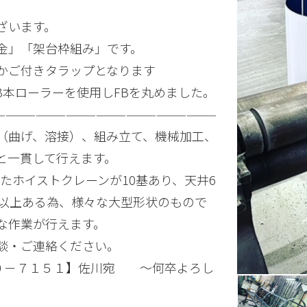
ざいます。
金」「架台枠組み」です。
かご付きタラップとなります
3本ローラーを使用しFBを丸めました。
——————————————————————
（曲げ、溶接）、組み立て、機械加工、
と一貫して行えます。
めたホイストクレーンが10基あり、天井6
Ｍ以上ある為、様々な大型形状のもので
な作業が行えます。
談・ご連絡ください。
５０－７１５１】佐川宛 ～何卒よろし