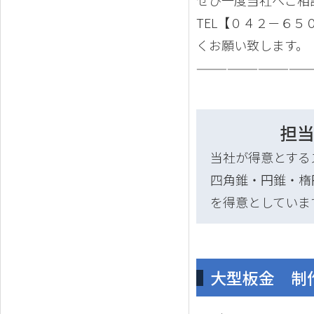
ぜひ一度当社へご相
TEL【０４２－６
くお願い致します。
———————————
担
当社が得意とする
四角錐・円錐・楕
を得意としていま
大型板金 制作