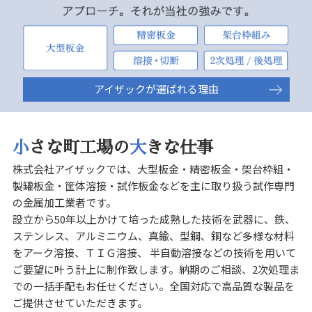
アイザックが選ばれる理由
小
さな町工場の
大
きな仕事
株式会社アイザックでは、大型板金・精密板金・架台枠組・
製罐板金・筐体溶接・試作板金などを主に取り扱う試作専門
の金属加工業者です。
設立から50年以上かけて培った成熟した技術を武器に、鉄、
ステンレス、アルミニウム、真鍮、型鋼、銅など多様な材料
をアーク溶接、ＴＩＧ溶接、 半自動溶接などの技術を用いて
ご要望に叶う計上に制作致します。納期のご相談、2次処理ま
での一括手配もお任せください。全国対応で高品質な製品を
ご提供させていただきます。