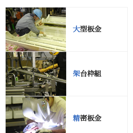
大
型板金
架
台枠組
精
密板金