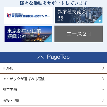
2025/04/11
様々な活動をサポートしています
第28回機械要素技術展に新たな技術品を
間伐材ベンチ設置プロジェクト
2024/05/07
展示いたします。
【2024技術向上・課題試験結果発表】
2025/02/11
間伐材ベンチ設置プロジェクト
2023/07/29
2022/01/26
2024/12/18
インターンシップの学生１名受け入れま
AMADA 第３３回優秀板金製品技能フェ
年末年始のお知らせ
した/東京都立田無工科高等学校（旧工業
ア の優秀賞に挑戦
高等学校）/ブログ/株式会社アイザック
2023/06/19
第28回機械要素技術展に新たな技術品を
HOME
2021/07/15
展示いたします。
ガス切断機・溶接機・加熱器・圧力調整
アイザックが選ばれる理由
器の安全講習
施工実績
2021/06/07
2023/02/04
溶接・切断
６月新入社員入社
東京都立多摩工業高校生徒２名インター