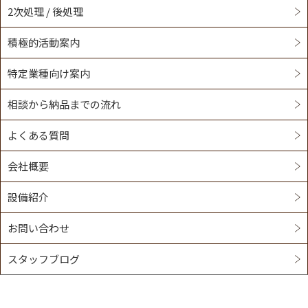
ンシップ
2次処理 / 後処理
積極的活動案内
2021/03/22
特定業種向け案内
2022/02/17
アーク溶接・ガス溶断の技術昇給課題
トルンプ エフエーサービス製 3次元
（株式会社アイザック）
相談から納品までの流れ
（3D）CAD/CAM MetaCAM11の導入
よくある質問
2022/01/26
AMADA 第３３回優秀板金製品技能フェ
会社概要
2020/12/05
ア の優秀賞に挑戦
プラズマ切断機 研修会
設備紹介
お問い合わせ
スタッフブログ
2020/11/04
アルミ溶接