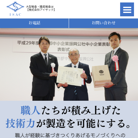
大型板金・精密板金は
【株式会社アイザック】
理由
お電話
お問い合わせ
れ