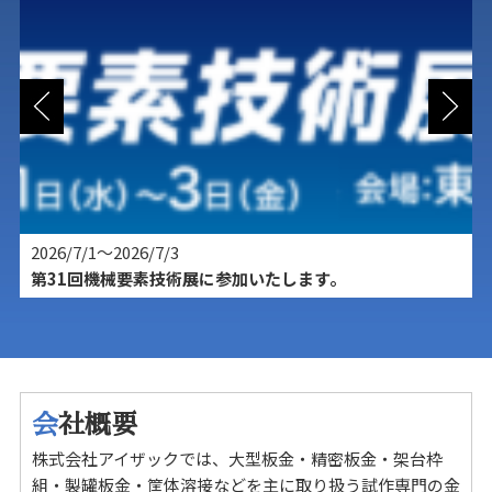
2026/7/1～2026/7/3
2
第31回機械要素技術展に参加いたします。
会
社概要
株式会社アイザックでは、大型板金・精密板金・架台枠
組・製罐板金・筐体溶接などを主に取り扱う試作専門の金