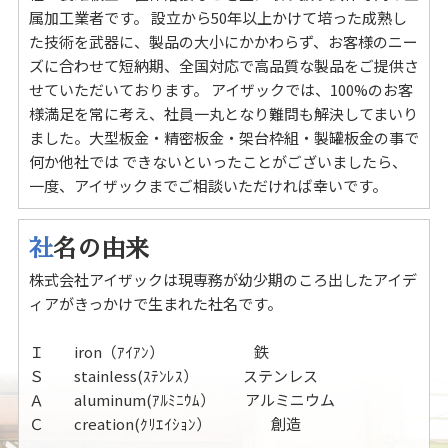
属加工業者です。 設立から50年以上かけて培った成熟し
た技術を武器に、製品の大小にかかわらず、お客様のニー
ズに合わせて短納期、全国対応で高品質な製品をご提供さ
せていただいております。 アイザックでは、100%のお客
様満足を常に考え、社員一丸となり難問も解決してまいり
ました。大型板金・精密板金・架台枠組・製罐板金の事で
何か他社では できないといったことがございましたら、
一度、アイザックまでご相談いただければ幸いです。
社
名の由来
株式会社アイザックは現専務が幼少期のころ出したアイデ
ィアがきっかけで生まれた社名です。
Ｉ iron（ｱｲｱﾝ） 鉄
Ｓ stainless(ｽﾃﾝﾚｽ） ステンレス
Ａ aluminum(ｱﾙﾐﾆｳﾑ） アルミニウム
Ｃ creation(ｸﾘｴｲｼｮﾝ） 創造