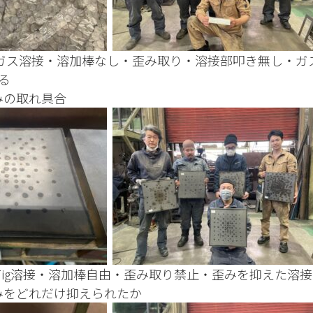
 ガス溶接・溶加棒なし・歪み取り・溶接部叩き無し・ガ
る
みの取れ具合
 Tig溶接・溶加棒自由・歪み取り禁止・歪みを抑えた溶接
歪みをどれだけ抑えられたか