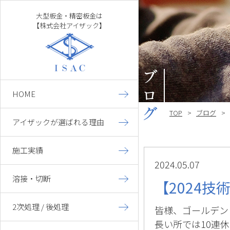
大型板金・精密板金は
【株式会社アイザック】
HOME
TOP
ブログ
アイザックが選ばれる理由
施工実績
大型板金
2024.05.07
精密板金
溶接・切断
【2024
架台枠組み
2次処理 / 後処理
皆様、ゴールデン
長い所では10連