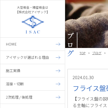
大型板金・精密板金は
【株式会社アイザック】
HOME
TOP
ブログ
アイザックが選ばれる理由
施工実績
大型板金
2024.01.30
精密板金
溶接・切断
フライス盤
架台枠組み
2次処理 / 後処理
【フライス盤の説
る主軸にフライス