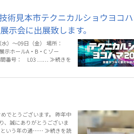
業技術見本市テクニカルショウヨコハ
アル展示会に出展致します。
7日（水）～09日（金） 場所：
展示ホールA・B・C ゾー
間番号： L03 ……
≫続きを
めでとうございます。 昨年中
り、誠にありがとうございま
辰という年の通……
≫続きを読