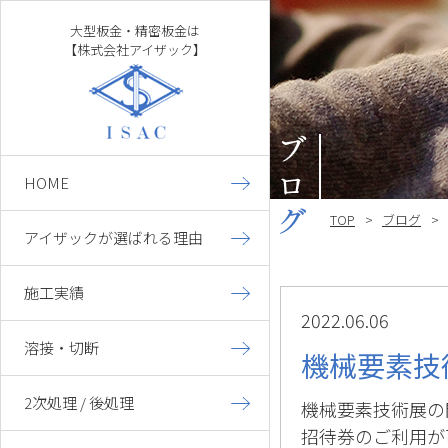
大型板金・精密板金は
【株式会社アイザック】
HOME
TOP
ブログ
アイザックが選ばれる理由
施工実績
大型板金
2022.06.06
精密板金
溶接・切断
機械要素技
架台枠組み
2次処理 / 後処理
機械要素技術展の開
招待券のご利用が