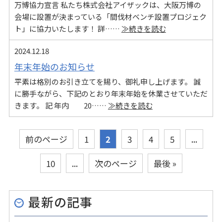
万博協力宣言 私たち株式会社アイザックは、大阪万博の
会場に設置が決まっている「間伐材ベンチ設置プロジェク
ト」に協力いたします！ 詳……
≫続きを読む
2024.12.18
年末年始のお知らせ
平素は格別のお引き立てを賜り、御礼申し上げます。 誠
に勝手ながら、下記のとおり年末年始を休業させていただ
きます。 記 年内 20……
≫続きを読む
前のページ
1
2
3
4
5
...
10
...
次のページ
最後 »
最新の記事