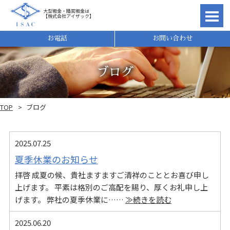
大型板金・精密板金は
【株式会社アイザック】
理由
お電話
お問い合わせ
ブログ
TOP
ブログ
2025.07.25
夏季休業のお知らせ
拝啓 成夏の候、貴社ますますご清祥のこととお喜び申し
上げます。 平素は格別のご高配を賜り、厚くお礼申し上
れ
げます。 弊社の夏季休業に……
≫続きを読む
2025.06.20