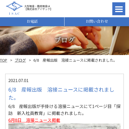
大型板金・精密板金は
【株式会社アイザック】
理由
お電話
お問い合わせ
ブログ
TOP
ブログ
6/8 産報出版 溶接ニュースに掲載されました。
2021.07.01
6/8 産報出版 溶接ニュースに掲載されまし
た。
6/8 産報出版が手掛ける溶接ニュースにて1ページ目「探
れ
訪 新入社員教育」に掲載されました。
6月8日 溶接ニュース掲載