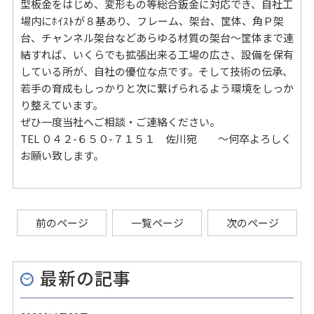
型板金をはじめ、変形もの等総合鈑金に対応でき、自社工
場内にﾎｲｽﾄが８基あり、フレーム、架台、筐体、角Ｐ架
台、チャンネル架台などあらゆる材質の架台～筐体まで連
結すれば、いくらでも拡張出来る工場の広さ、設備を保有
している所が、自社の優位な点です。そして技術の伝承、
若手の育成もしっかりと次に繋げられるよう環境をしっか
り整えています。
ぜひ一度当社へご相談・ご連絡ください。
TEL ０４２-６５０-７１５１ 佐川宛 ～何卒よろしく
お願い致します。
前のページ
一覧ページ
次のページ
最新の記事