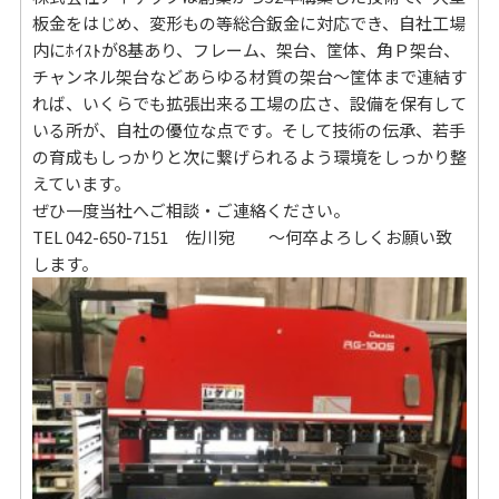
板金をはじめ、変形もの等総合鈑金に対応でき、自社工場
内にﾎｲｽﾄが8基あり、フレーム、架台、筐体、角Ｐ架台、
チャンネル架台などあらゆる材質の架台～筐体まで連結す
れば、いくらでも拡張出来る工場の広さ、設備を保有して
いる所が、自社の優位な点です。そして技術の伝承、若手
の育成もしっかりと次に繋げられるよう環境をしっかり整
えています。
ぜひ一度当社へご相談・ご連絡ください。
TEL 042-650-7151 佐川宛 ～何卒よろしくお願い致
します。