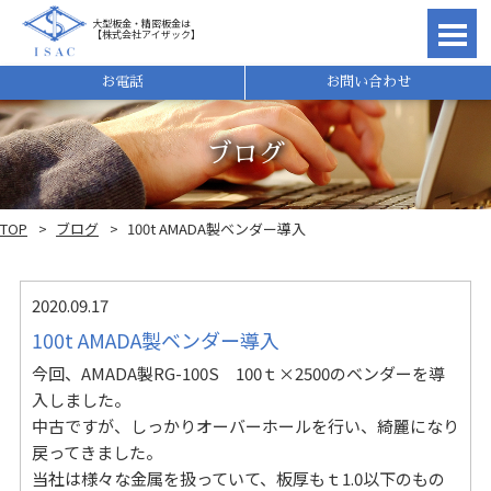
大型板金・精密板金は
【株式会社アイザック】
理由
お電話
お問い合わせ
ブログ
TOP
ブログ
100t AMADA製ベンダー導入
2020.09.17
100t AMADA製ベンダー導入
今回、AMADA製RG-100S 100ｔ×2500のベンダーを導
入しました。
れ
中古ですが、しっかりオーバーホールを行い、綺麗になり
戻ってきました。
当社は様々な金属を扱っていて、板厚もｔ1.0以下のもの