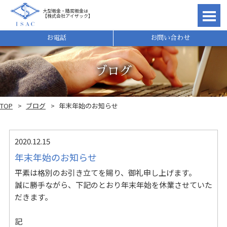
大型板金・精密板金は
【株式会社アイザック】
理由
お電話
お問い合わせ
ブログ
TOP
ブログ
年末年始のお知らせ
2020.12.15
年末年始のお知らせ
平素は格別のお引き立てを賜り、御礼申し上げます。
誠に勝手ながら、下記のとおり年末年始を休業させていた
れ
だきます。
記