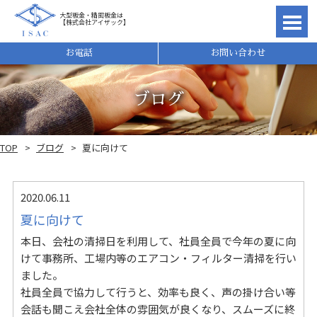
大型板金・精密板金は
【株式会社アイザック】
理由
お電話
お問い合わせ
ブログ
TOP
ブログ
夏に向けて
2020.06.11
夏に向けて
本日、会社の清掃日を利用して、社員全員で今年の夏に向
けて事務所、工場内等のエアコン・フィルター清掃を行い
れ
ました。
社員全員で協力して行うと、効率も良く、声の掛け合い等
会話も聞こえ会社全体の雰囲気が良くなり、スムーズに終