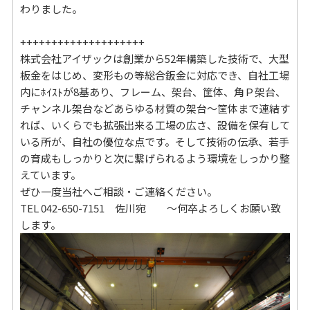
わりました。
++++++++++++++++++++
株式会社アイザックは創業から52年構築した技術で、大型
板金をはじめ、変形もの等総合鈑金に対応でき、自社工場
内にﾎｲｽﾄが8基あり、フレーム、架台、筐体、角Ｐ架台、
チャンネル架台などあらゆる材質の架台～筐体まで連結す
れば、いくらでも拡張出来る工場の広さ、設備を保有して
いる所が、自社の優位な点です。そして技術の伝承、若手
の育成もしっかりと次に繋げられるよう環境をしっかり整
えています。
ぜひ一度当社へご相談・ご連絡ください。
TEL 042-650-7151 佐川宛 ～何卒よろしくお願い致
します。