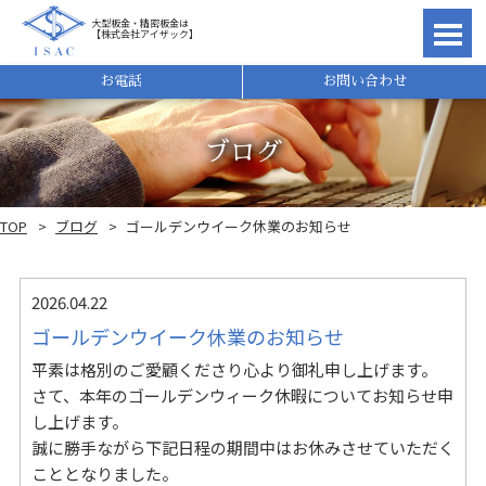
大型板金・精密板金は
【株式会社アイザック】
理由
お電話
お問い合わせ
ブログ
TOP
ブログ
ゴールデンウイーク休業のお知らせ
2026.04.22
ゴールデンウイーク休業のお知らせ
平素は格別のご愛顧くださり心より御礼申し上げます。
さて、本年のゴールデンウィーク休暇についてお知らせ申
れ
し上げます。
誠に勝手ながら下記日程の期間中はお休みさせていただく
こととなりました。