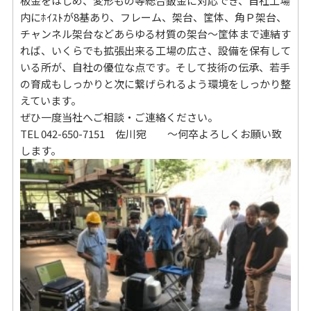
板金をはじめ、変形もの等総合鈑金に対応でき、自社工場
内にﾎｲｽﾄが8基あり、フレーム、架台、筐体、角Ｐ架台、
チャンネル架台などあらゆる材質の架台～筐体まで連結す
れば、いくらでも拡張出来る工場の広さ、設備を保有して
いる所が、自社の優位な点です。そして技術の伝承、若手
の育成もしっかりと次に繋げられるよう環境をしっかり整
えています。
ぜひ一度当社へご相談・ご連絡ください。
TEL 042-650-7151 佐川宛 ～何卒よろしくお願い致
します。