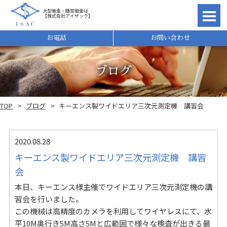
大型板金・精密板金は
【株式会社アイザック】
理由
お電話
お問い合わせ
ブログ
TOP
ブログ
キーエンス製ワイドエリア三次元測定機 講習会
2020.08.28
キーエンス製ワイドエリア三次元測定機 講習
会
本日、キーエンス様主催でワイドエリア三次元測定機の講
れ
習会を行いました。
この機械は高精度のカメラを利用してワイヤレスにて、水
平10M奥行き5M高さ5Mと広範囲で様々な検査が出きる最