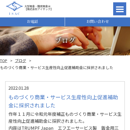
大型板金・精密板金は
【株式会社アイザック】
理由
お電話
お問い合わせ
ブログ
TOP
ブログ
ものづくり商業・サービス生産性向上促進補助金に採択されました
2022.01.28
ものづくり商業・サービス生産性向上促進補助
金に採択されました
れ
作年１１月に令和元年度補正ものづくり商業・サービス生
産性向上促進補助金に採択されました。
内容は
TRUMPF Japan エフエーサービス製
鈑金用三