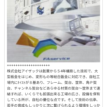
++++++++++++++++++++
株式会社アイザックは創業から５4年構築した技術で、大
型板金をはじめ、変形もの等総合鈑金に対応でき、自社工
場内にﾎｲｽﾄが８基あり、フレーム、架台、筐体、角Ｐ架
台、チャンネル架台などあらゆる材質の架台～筐体まで連
結すれば、いくらでも拡張出来る工場の広さ、設備を保有
している所が、自社の優位な点です。そして技術の伝承、
若手の育成もしっかりと次に繋げられるよう環境をしっか